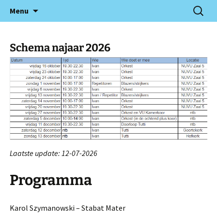
De website over het VU-Kamerorkest uit
Ga
Zoeken
VU-Kamerorkest
Menu
naar
naar:
Amsterdam.
de
inhoud
Schema najaar 2026
Laatste update: 12-07-2026
Programma
Karol Szymanowski – Stabat Mater